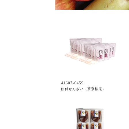
41607-0459
餅付ぜんざい（茶寮桜庵）