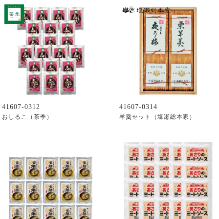
41607-0312
41607-0314
おしるこ（茶季）
羊羹セット（塩瀬総本家）