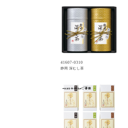
41607-0310
静岡 深むし茶