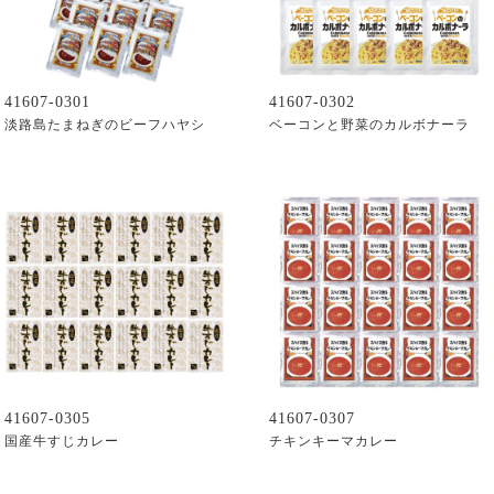
41607-0301
41607-0302
淡路島たまねぎのビーフハヤシ
ベーコンと野菜のカルボナーラ
41607-0305
41607-0307
国産牛すじカレー
チキンキーマカレー