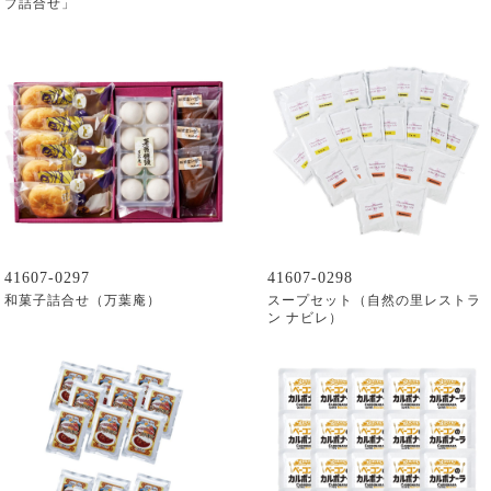
プ詰合せ」
41607-0297
41607-0298
和菓子詰合せ（万葉庵）
スープセット（自然の里レストラ
ン ナビレ）