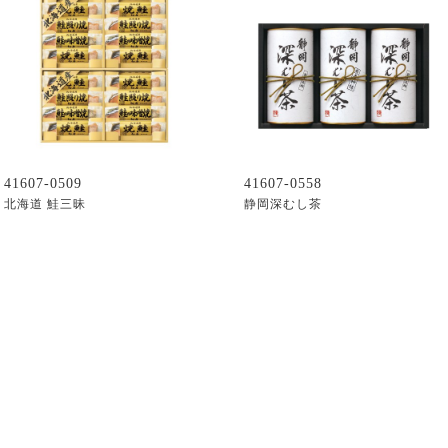
41607-0509
41607-0558
北海道 鮭三昧
静岡深むし茶