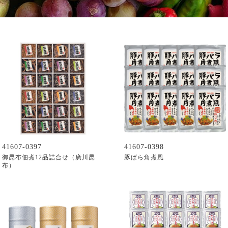
41607-0397
41607-0398
御昆布佃煮12品詰合せ（廣川昆
豚ばら角煮風
布）