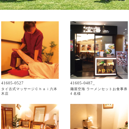
41605-0527
41605-0487_
タイ古式マッサージＣｈａｉ六本
麺屋空海 ラーメンセットお食事券
木店
4 名様