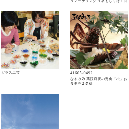
ュノーケリング １名もしくは１回
ガラス工芸
41605-0492
なるみ乃 薬院店夜の定食「松」お
食事券２名様