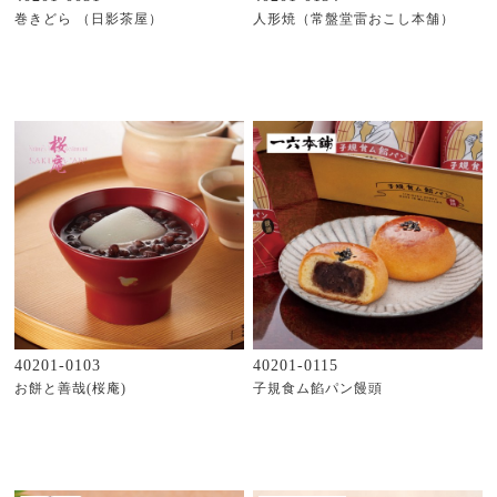
巻きどら （日影茶屋）
人形焼（常盤堂雷おこし本舗）
40201-0103
40201-0115
お餅と善哉(桜庵)
子規食ム餡パン饅頭