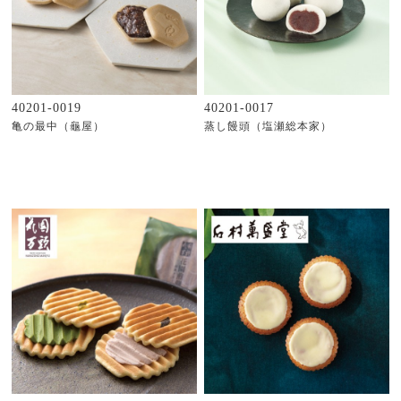
40201-0019
40201-0017
亀の最中（龜屋）
蒸し饅頭（塩瀬総本家）