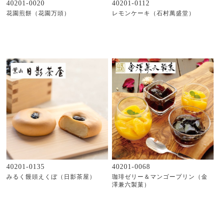
40201-0020
40201-0112
花園煎餅（花園万頭）
レモンケーキ（石村萬盛堂）
40201-0135
40201-0068
みるく饅頭えくぼ（日影茶屋）
珈琲ゼリー＆マンゴープリン（金
澤兼六製菓）