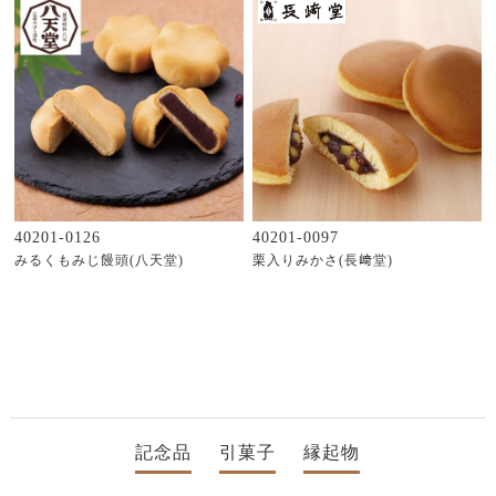
40201-0126
40201-0097
みるくもみじ饅頭(八天堂)
栗入りみかさ(長﨑堂)
記念品
引菓子
縁起物