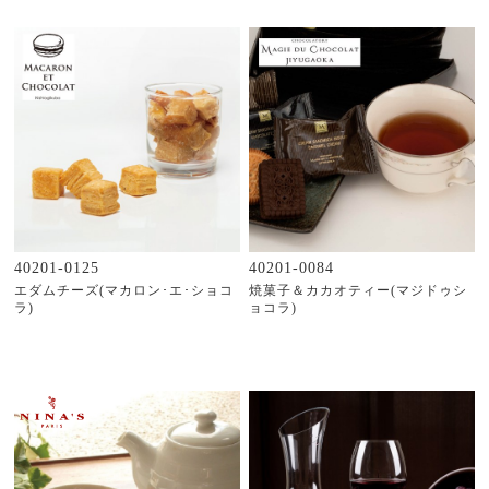
40201-0125
40201-0084
エダムチーズ(マカロン･エ･ショコ
焼菓子＆カカオティー(マジドゥシ
ラ)
ョコラ)